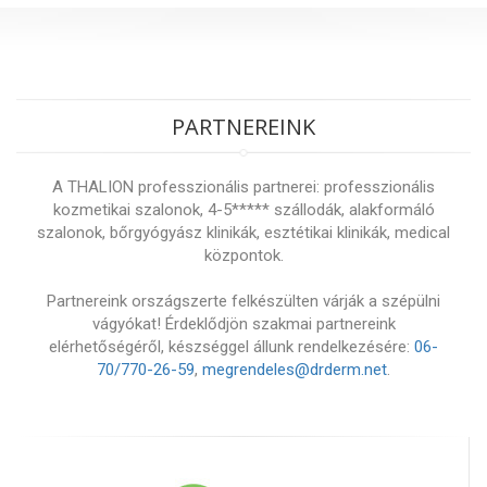
PARTNEREINK
A THALION professzionális partnerei: professzionális
kozmetikai szalonok, 4-5***** szállodák, alakformáló
szalonok, bőrgyógyász klinikák, esztétikai klinikák, medical
központok.
Partnereink országszerte felkészülten várják a szépülni
vágyókat! Érdeklődjön szakmai partnereink
elérhetőségéről, készséggel állunk rendelkezésére:
06-
70/770-26-59
,
megrendeles@drderm.net
.