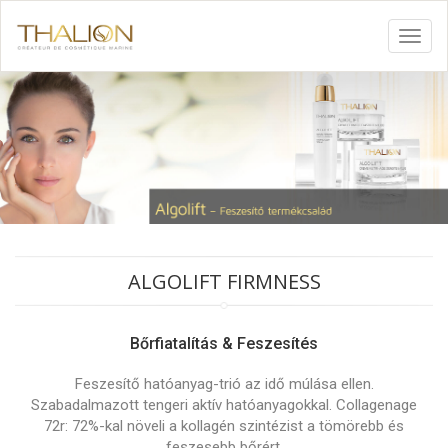
Toggl
navig
ALGOLIFT FIRMNESS
Bőrfiatalítás & Feszesítés
Feszesítő hatóanyag-trió az idő múlása ellen.
Szabadalmazott tengeri aktív hatóanyagokkal. Collagenage
72r: 72%-kal növeli a kollagén szintézist a tömörebb és
feszesebb bőrért.