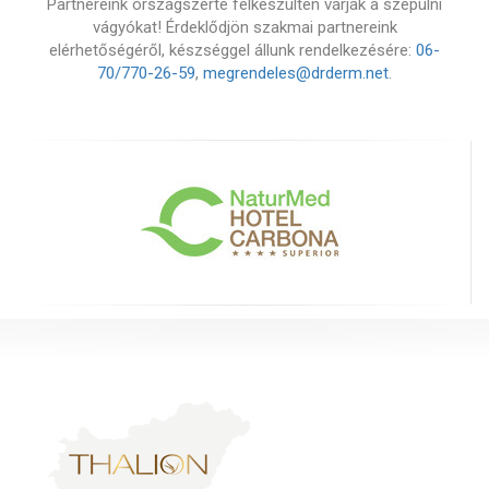
Partnereink országszerte felkészülten várják a szépülni
vágyókat! Érdeklődjön szakmai partnereink
elérhetőségéről, készséggel állunk rendelkezésére:
06-
70/770-26-59
,
megrendeles@drderm.net
.