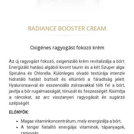
RADIANCE BOOSTER CREAM
Oxigénes ragyogást fokozó krém
Az új ragyogást fokozó, oxigenizáló krém revitalizálja a bőrt.
Energizáló hatású algából kivont taurin és a két Szuper alga:
Spirulina és Chlorella. Különleges olvadó textúrája intenzív
hidratáló hatást biztosít és eltünteti a fáradtság jeleit.
Hyaluronsavval és esszenciális zsírsavakkal tölti fel a bőrt,
javítja a bőr rugalmasságát, tónusát és feszességét. Kisimítja
a ráncokat, az arc visszanyeri ragyogását és sugárzó
szépségét.
ELŐNYÖK:
Magas vitaminkoncentrátum, mely energizálja a bőrt,
A tenger fiatalító energiája: vitaminok, tápanyagok,
ragyogás,