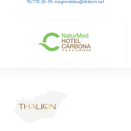
70/770-26-59
,
megrendeles@drderm.net
.