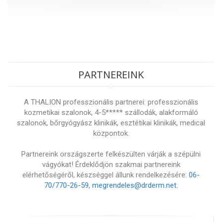
PARTNEREINK
A THALION professzionális partnerei: professzionális
kozmetikai szalonok, 4-5***** szállodák, alakformáló
szalonok, bőrgyógyász klinikák, esztétikai klinikák, medical
központok.
Partnereink országszerte felkészülten várják a szépülni
vágyókat! Érdeklődjön szakmai partnereink
elérhetőségéről, készséggel állunk rendelkezésére:
06-
70/770-26-59
,
megrendeles@drderm.net
.