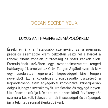
OCEAN SECRET YEUX
LUXUS ANTI-AGING SZEMÁPOLÓKRÉM
Érzéki élmény a fiatalosabb szemekért. Ez a prémium,
precíziós szemápoló krém célzottan veszi fel a harcot a
ráncok, finom vonalak, puffadtság és sötét karikák ellen.
Formulájának szívében egy szabadalmaztatott tengeri
hatóanyag áll, amelyet az Örök Tengeri Algából nyernek ki –
egy csodálatos regeneráló képességgel bíró tengeri
növényből. Ez a különleges öregedésgátló összetevő a
legmodernebb aktív anyagokkal kombinálva szinergikusan
dolgozik, hogy a szemkörnyék újra fiatalos és ragyogó legyen.
Ultrafinom textúrája kifejezetten a szem körüli érzékeny bőr
számára készült, fokozva annak frissességét és szépségét,
így a tekintet azonnal élénkebbé válik.