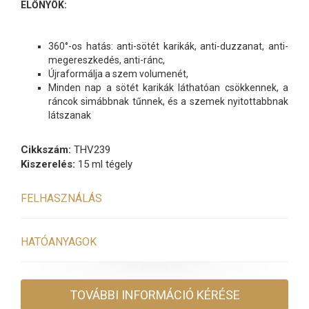
ELŐNYÖK:
360°-os hatás: anti-sötét karikák, anti-duzzanat, anti-
megereszkedés, anti-ránc,
Újraformálja a szem volumenét,
Minden nap a sötét karikák láthatóan csökkennek, a
ráncok simábbnak tűnnek, és a szemek nyitottabbnak
látszanak
Cikkszám:
THV239
Kiszerelés:
15 ml tégely
FELHASZNÁLÁS
HATÓANYAGOK
TOVÁBBI INFORMÁCIÓ KÉRÉSE