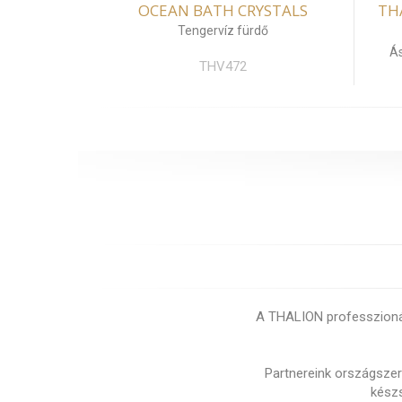
OCEAN BATH CRYSTALS
TH
Tengervíz fürdő
Á
THV472
A THALION professzionáli
Partnereink országszert
készs