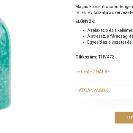
Magas koncentrátumú tengeri k
fel és revitalizálja a szerveze
ELŐNYÖK:
A relaxáció és a kelleme
A stressz, a fáradság, és
Egyesíti az élvezetet és 
Cikkszám:
THV472
FELHASZNÁLÁS
HATÓANYAGOK
TO