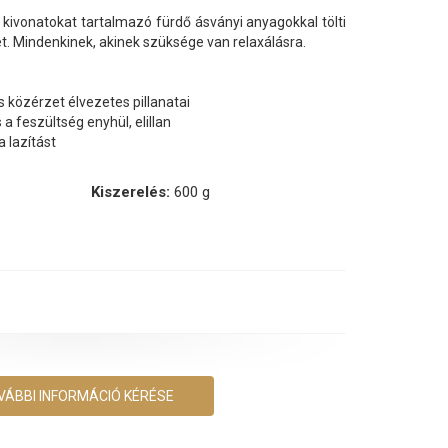
ivonatokat tartalmazó fürdő ásványi anyagokkal tölti
tet. Mindenkinek, akinek szüksége van relaxálásra.
s közérzet élvezetes pillanatai
 a feszültség enyhül, elillan
a lazítást
Kiszerelés:
600 g
VÁBBI INFORMÁCIÓ KÉRÉSE