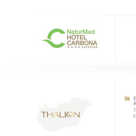
D
é
1
F