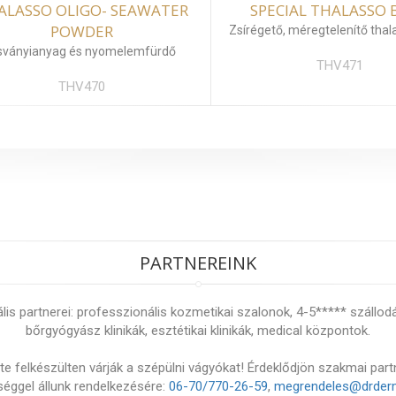
ALASSO OLIGO- SEAWATER
SPECIAL THALASSO 
POWDER
Zsírégető, méregtelenítő thal
sványianyag és nyomelemfürdő
THV471
THV470
PARTNEREINK
s partnerei: professzionális kozmetikai szalonok, 4-5***** szállod
bőrgyógyász klinikák, esztétikai klinikák, medical központok.
e felkészülten várják a szépülni vágyókat! Érdeklődjön szakmai part
éggel állunk rendelkezésére:
06-70/770-26-59
,
megrendeles@drder