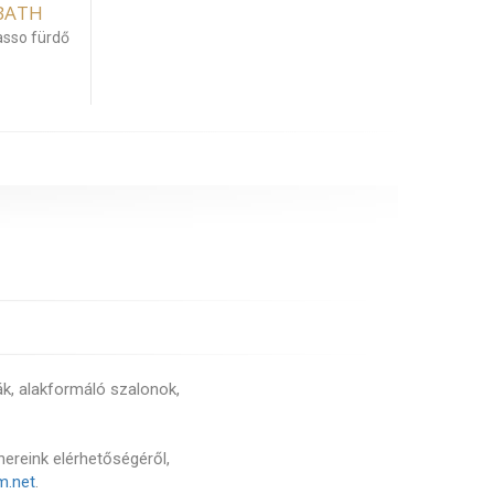
BATH
asso fürdő
ák, alakformáló szalonok,
nereink elérhetőségéről,
m.net
.