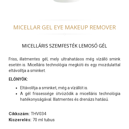
MICELLAR GEL EYE MAKEUP REMOVER
MICELLÁRIS SZEMFESTÉK LEMOSÓ GÉL
Friss, illatmentes gél, mely ultrahatásos még vízálló smink
esetén is. Micelláris technológia megköti és egy mozdulattal
eltávolítja a sminket.
ELŐNYÖK:
Eltávolítja a sminket, még a vízállót is.
A gél frissessége ötvöződik a micelláris technológia
hatékonyságával. Illatmentes és drenázs hatású.
Cikkszám:
THV034
Kiszerelés:
70 ml tubus