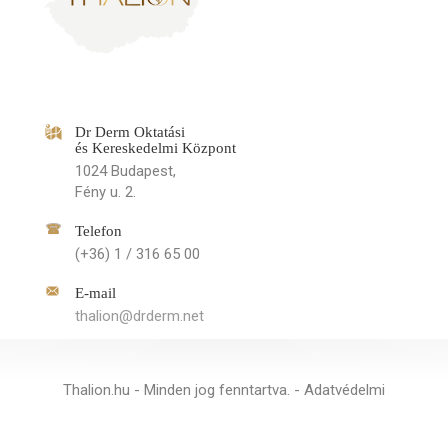
Dr Derm Oktatási
és Kereskedelmi Központ
1024 Budapest,
Fény u. 2.
Telefon
(+36) 1 / 316 65 00
E-mail
thalion@drderm.net
Thalion.hu - Minden jog fenntartva. -
Adatvédelmi
tájékoztató