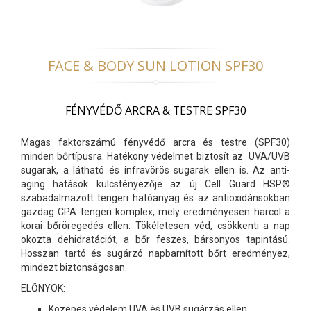
FACE & BODY SUN LOTION SPF30
FÉNYVÉDŐ ARCRA & TESTRE SPF30
Magas faktorszámú fényvédő arcra és testre (SPF30)
minden bőrtípusra. Hatékony védelmet biztosít az UVA/UVB
sugarak, a látható és infravörös sugarak ellen is. Az anti-
aging hatások kulcstényezője az új Cell Guard HSP®
szabadalmazott tengeri hatóanyag és az antioxidánsokban
gazdag CPA tengeri komplex, mely eredményesen harcol a
korai bőröregedés ellen. Tökéletesen véd, csökkenti a nap
okozta dehidratációt, a bőr feszes, bársonyos tapintású.
Hosszan tartó és sugárzó napbarnított bőrt eredményez,
mindezt biztonságosan.
ELŐNYÖK:
Közepes védelem UVA és UVB sugárzás ellen,