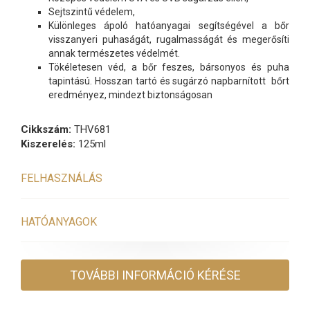
Sejtszintű védelem,
Különleges ápoló hatóanyagai segítségével a bőr
visszanyeri puhaságát, rugalmasságát és megerősíti
annak természetes védelmét.
Tökéletesen véd, a bőr feszes, bársonyos és puha
tapintású. Hosszan tartó és sugárzó napbarnított bőrt
eredményez, mindezt biztonságosan
Cikkszám:
THV681
Kiszerelés:
125ml
FELHASZNÁLÁS
HATÓANYAGOK
TOVÁBBI INFORMÁCIÓ KÉRÉSE