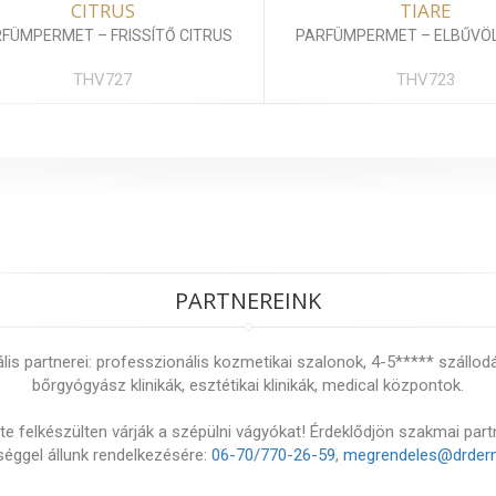
CITRUS
TIARE
FÜMPERMET – FRISSÍTŐ CITRUS
PARFÜMPERMET – ELBŰVÖL
THV727
THV723
PARTNEREINK
s partnerei: professzionális kozmetikai szalonok, 4-5***** szállod
bőrgyógyász klinikák, esztétikai klinikák, medical központok.
e felkészülten várják a szépülni vágyókat! Érdeklődjön szakmai part
éggel állunk rendelkezésére:
06-70/770-26-59
,
megrendeles@drder