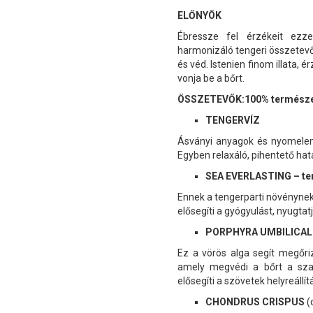
ELŐNYÖK
Ébressze fel érzékeit ezz
harmonizáló tengeri összetevők
és véd. Istenien finom illata, 
vonja be a bőrt.
ÖSSZETEVŐK:
100% természe
TENGERVÍZ
Ásványi anyagok és nyomelemek
Egyben relaxáló, pihentető hatá
SEA EVERLASTING – te
Ennek a tengerparti növénynek 
elősegíti a gyógyulást, nyugtatja
PORPHYRA UMBILICALIS
Ez a vörös alga segít megőrizn
amely megvédi a bőrt a sza
elősegíti a szövetek helyreállí
CHONDRUS CRISPUS
(