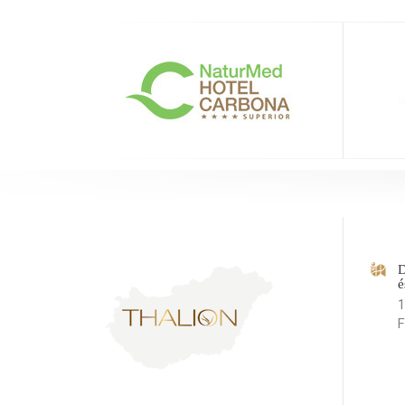
D
é
1
F