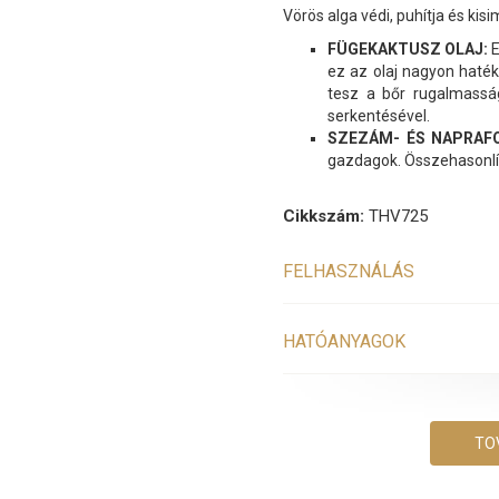
Vörös alga védi, puhítja és kisim
FÜGEKAKTUSZ OLAJ:
E
ez az olaj nagyon haték
tesz a bőr rugalmass
serkentésével.
SZEZÁM- ÉS NAPRAF
gazdagok. Összehasonlít
Cikkszám:
THV725
FELHASZNÁLÁS
HATÓANYAGOK
TO