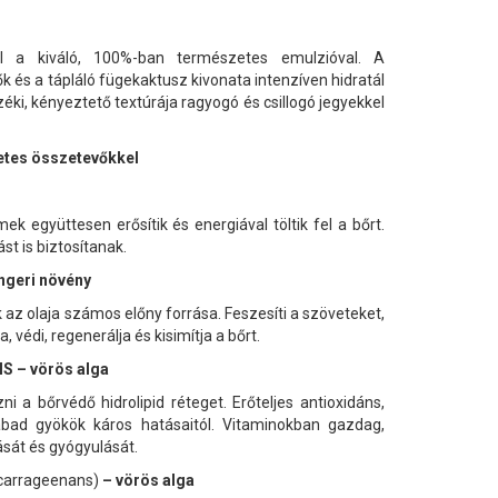
el a kiváló, 100%-ban természetes emulzióval. A
 és a tápláló fügekaktusz kivonata intenzíven hidratál
érzéki, kényeztető textúrája ragyogó és csillogó jegyekkel
tes összetevőkkel
 együttesen erősítik és energiával töltik fel a bőrt.
st is biztosítanak.
ngeri növény
az olaja számos előny forrása. Feszesíti a szöveteket,
, védi, regenerálja és kisimítja a bőrt.
 – vörös alga
i a bőrvédő hidrolipid réteget. Erőteljes antioxidáns,
bad gyökök káros hatásaitól. Vitaminokban gazdag,
tását és gyógyulását.
carrageenans)
– vörös alga