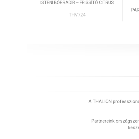
ISTENI BŐRRADÍR – FRISSÍTŐ CITRUS
PAR
THV724
A THALION professzionáli
Partnereink országszert
készs