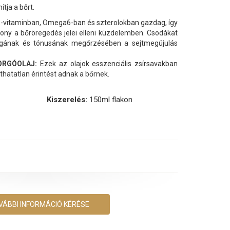
ítja a bőrt.
-vitaminban, Omega6-ban és szterolokban gazdag, így
ony a bőröregedés jelei elleni küzdelemben. Csodákat
ágának és tónusának megőrzésében a sejtmegújulás
ORGÓOLAJ:
Ezek az olajok esszenciális zsírsavakban
hatatlan érintést adnak a bőrnek.
Kiszerelés:
150ml flakon
VÁBBI INFORMÁCIÓ KÉRÉSE