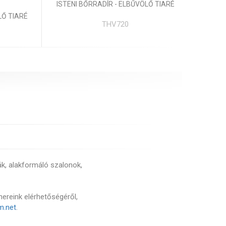
ISTENI BŐRRADÍR - ELBŰVÖLŐ TIARÉ
Ő TIARÉ
THV720
ák, alakformáló szalonok,
nereink elérhetőségéről,
m.net
.